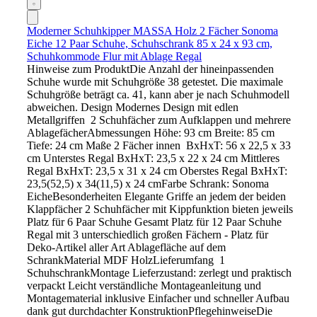
Moderner Schuhkipper MASSA Holz 2 Fächer Sonoma
Eiche 12 Paar Schuhe, Schuhschrank 85 x 24 x 93 cm,
Schuhkommode Flur mit Ablage Regal
Hinweise zum ProduktDie Anzahl der hineinpassenden
Schuhe wurde mit Schuhgröße 38 getestet. Die maximale
Schuhgröße beträgt ca. 41, kann aber je nach Schuhmodell
abweichen. Design Modernes Design mit edlen
Metallgriffen 2 Schuhfächer zum Aufklappen und mehrere
AblagefächerAbmessungen Höhe: 93 cm Breite: 85 cm
Tiefe: 24 cm Maße 2 Fächer innen BxHxT: 56 x 22,5 x 33
cm Unterstes Regal BxHxT: 23,5 x 22 x 24 cm Mittleres
Regal BxHxT: 23,5 x 31 x 24 cm Oberstes Regal BxHxT:
23,5(52,5) x 34(11,5) x 24 cmFarbe Schrank: Sonoma
EicheBesonderheiten Elegante Griffe an jedem der beiden
Klappfächer 2 Schuhfächer mit Kippfunktion bieten jeweils
Platz für 6 Paar Schuhe Gesamt Platz für 12 Paar Schuhe
Regal mit 3 unterschiedlich großen Fächern - Platz für
Deko-Artikel aller Art Ablagefläche auf dem
SchrankMaterial MDF HolzLieferumfang 1
SchuhschrankMontage Lieferzustand: zerlegt und praktisch
verpackt Leicht verständliche Montageanleitung und
Montagematerial inklusive Einfacher und schneller Aufbau
dank gut durchdachter KonstruktionPflegehinweiseDie