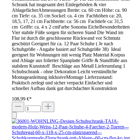
Schrank hat insgesamt drei Einlegeböden & vier
AblagefächerAbmessungen Breite: ca. 60 cm Höhe: ca. 90
cm Tiefe: ca. 35 cm Sockel: ca. 4 cm Fachhöhen ca: 20,
18,5, 17, 21 cm Fachbreite: ca: 56 cm Fachtiefe ca: 31,5
cm Griffe: ca. 4 x 2 cmFarbe Sonoma EicheBesonderheiten
Vier stabile Füße sorgen für sicheren Stand Die Wand im
Flur ist durch die geschlossene Rückwand vor Schmutz
geschützt Geeignet für ca. 12 Paar Schuhe ( Je nach
Schuhgröße - Angabe basiert auf Schuhgröße 38) Ideal
geeignet für Wohnungen mit wenig Platz Material Korpus
und Ablage aus folierter Spanplatte Griffe & Standfüße aus
stabilem Kunststoff Beschläge aus Metall Lieferumfang 1
Schuhschrank - ohne Dekoration Leicht verständliche
Montageanleitung inklusiveMontage Lieferzustand:
Praktisch zerlegt und sicher verpackt Einfacher und
schneller Aufbau dank gut durchdachter Konstruktion
108,99 €*