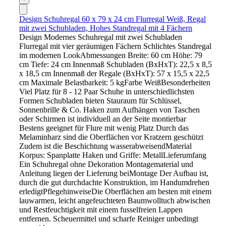
Design Schuhregal 60 x 79 x 24 cm Flurregal Weiß, Regal
mit zwei Schubladen, Hohes Standregal mit 4 Fächern
Design Modernes Schuhregal mit zwei Schubladen
Flurregal mit vier geräumigen Fächern Schlichtes Standregal
im modernen LookAbmessungen Breite: 60 cm Höhe: 79
cm Tiefe: 24 cm Innenmaß Schubladen (BxHxT): 22,5 x 8,5
x 18,5 cm Innenmaß der Regale (BxHxT): 57 x 15,5 x 22,5
cm Maximale Belastbarkeit: 5 kgFarbe WeißBesonderheiten
Viel Platz für 8 - 12 Paar Schuhe in unterschiedlichsten
Formen Schubladen bieten Stauraum für Schlüssel,
Sonnenbrille & Co. Haken zum Aufhängen von Taschen
oder Schirmen ist individuell an der Seite montierbar
Bestens geeignet für Flure mit wenig Platz Durch das
Melaminharz sind die Oberflächen vor Kratzern geschützt
Zudem ist die Beschichtung wasserabweisendMaterial
Korpus: Spanplatte Haken und Griffe: MetallLieferumfang
Ein Schuhregal ohne Dekoration Montagematerial und
Anleitung liegen der Lieferung beiMontage Der Aufbau ist,
durch die gut durchdachte Konstruktion, im Handumdrehen
erledigtPflegehinweiseDie Oberflächen am besten mit einem
lauwarmen, leicht angefeuchteten Baumwolltuch abwischen
und Restfeuchtigkeit mit einem fusselfreien Lappen
entfernen. Scheuermittel und scharfe Reiniger unbedingt