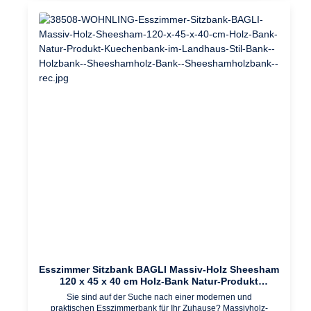
Scheuermittel, scharfen Reinigungsmittel oder tropfnassen
Tücher verwenden. Keine weitere Behandlung der
naturbelassenen Oberfläche (Ölen, Wachsen)
notwendig. Design Rustikaler Landhausstil Stabile Metallbeine
geben der Esszimmerbank einen festen Halt Einzigartige
Maserung Abgerundete EckenAbmessungen Breite: 160 cm
Höhe: 45 cm Tiefe: 40 cm Plattenstärke: 5 cmBesonderheiten
Empfohlene max. Belastbarkeit: 200 kg Gefertigt in
liebevoller Handarbeit - jeder Artikel ein absolutes Unikat Da es
sich um Handarbeit und um ein Naturprodukt handelt kann es
zu Farbabweichungen oder Unebenheiten kommenFarbe
Sitzfläche: Holzfarben (Akazie) Beine: SchwarzMaterial
Sitzfläche: Massivholz Akazie Beine: Edelstahl
(pulverbeschichtet)Lieferumfang Eine Küchenbank ohne
DekorationMontage Lieferzustand: Zerlegt und praktisch
verpackt // leicht verständliche Montageanleitung inklusive //
einfacher und schneller Aufbau dank gut durchdachter
Konstruktion
Esszimmer Sitzbank BAGLI Massiv-Holz Sheesham
120 x 45 x 40 cm Holz-Bank Natur-Produkt
Küchenbank im Landhaus-Stil
Sie sind auf der Suche nach einer modernen und
praktischen Esszimmerbank für Ihr Zuhause? Massivholz-