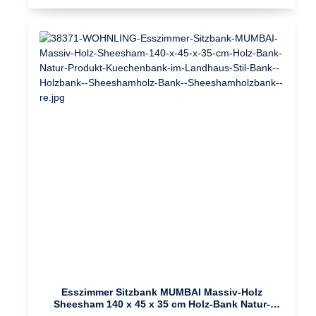
Küchentische vorhanden. Pflegehinweise: Die Oberfläche mit
einem lauwarm angefeuchteten Baumwolltuch reinigen. Keine
Scheuermittel, scharfen Reinigungsmittel oder tropfnassen
Tücher verwenden. Keine weitere Behandlung der
naturbelassenen Oberfläche (Ölen, Wachsen)
notwendig. Design Geradliniger Landhausstil Vier stabile
Massivholzbeine geben der Esszimmerbank einen festen Halt
Einzigartige MaserungAbmessungen Breite: 120 cm Höhe: 45
cm Tiefe: 35 cm Beine: 8,5 x 8,5 cm Weitere Abmessungen
finden Sie im entsprechenden MaßbildFarbe Komplette
Sitzbank: Holzfarben (Sheesham)Besonderheiten Empfohlene
max. Belastbarkeit: 150 kg Gefertigt in liebevoller Handarbeit -
jeder Artikel ein absolutes Unikat Kleinere Risse, Astlöcher und
Farbunterschiede sind typisch für Massivholz, da es sich um ein
Produkt der Natur handelt Jede Bank ist von Hand gefertigt -
dadurch kann es zu Unebenheiten kommen, die jede
Sitzbank zu einem Unikat machenMaterial Komplette Sitzbank:
Massivholz SheeshamLieferumfang Eine Küchenbank ohne
DekorationMontage Lieferzustand: Zerlegt und praktisch
verpackt // leicht verständliche Montageanleitung inklusive //
einfacher und schneller Aufbau dank gut durchdachter
Konstruktion
Esszimmer Sitzbank MUMBAI Massiv-Holz
Sheesham 140 x 45 x 35 cm Holz-Bank Natur-