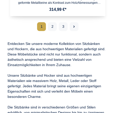
geformte Metallbeine als Kontrast zum HolzAbmessungen
Breite: 120 cm Tiefe: 45 cm Höhe: 45 cm Materialstärke
314,99 €*
Sitzfläche: 4 cmFarbe Sitzfläche: helles Goldbraun Beine:
Schwarz mattBesonderheiten Jede Bank wurde in Handarbeit
gefertigt und ist somit ein absolutes Unikat Holzschutz bietet die
Schutzlackversiegelung der Holzoberflächen Kunststoffnoppen
1
2
3
an den Beinen schützen Deinen Fußboden und das Metall vor
unschönen Kratzern Aufgrund der Größe ist die Bank für bis zu
zwei Personen geeignet Empfohlene Maximalbelastbarkeit:
160 kg Jede Rissbildung, Astlöcher und andere
Unregelmäßigkeiten des Holzes bleiben für den natürlichen
Entdecken Sie unsere moderne Kollektion von Sitzbänken
Look bewusst sichtbarMaterial Sitzfläche: Akazie Massivholz,
und Hockern, die aus hochwertigen Materialien gefertigt sind.
mit Klarlack beschichtet Beine: pulverbeschichtetes
Diese Möbelstücke sind nicht nur funktional, sondern auch
EisenLieferumfang Eine Esszimmerbank ohne Dekoration
ästhetisch ansprechend und bieten eine Vielzahl von
Montageanleitung & -material liegen der Lieferung beiMontage
Lieferzustand: teilmontiert, lediglich die Beine müssen an die
Einsatzmöglichkeiten in Ihrem Zuhause.
Sitzfläche angeschraubt werdenPflegehinweiseDie Oberfläche
mit einem lauwarm angefeuchteten Baumwolltuch reinigen.
Unsere Sitzbänke und Hocker sind aus hochwertigen
Keine Scheuermittel, scharfen Reinigungsmittel oder tropfnasse
Tücher verwenden.
Materialien wie massivem Holz, Metall, Leder oder Stoff
gefertigt. Jedes Material bringt seine eigenen einzigartigen
Eigenschaften mit sich und verleiht den Möbeln einen
besonderen Charme.
Die Sitzbänke sind in verschiedenen Größen und Stilen
erhältlich, von minimalistischen Designs bis hin zu üppigeren