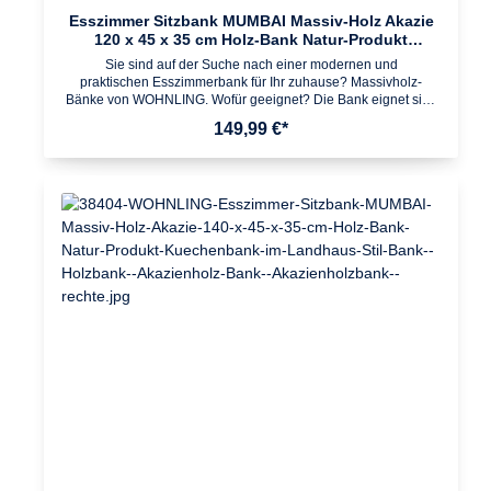
Esszimmer Sitzbank MUMBAI Massiv-Holz Akazie
120 x 45 x 35 cm Holz-Bank Natur-Produkt
Küchenbank im Landhaus-Stil
Sie sind auf der Suche nach einer modernen und
praktischen Esszimmerbank für Ihr zuhause? Massivholz-
Bänke von WOHNLING. Wofür geeignet? Die Bank eignet sich
ideal als platzsparende Sitzmöglichkeit im Ess- und
149,99 €*
Küchenbereich. Passende Massivholz-Esszimmer- und
Küchentische vorhanden. Pflegehinweise: Die Oberfläche mit
einem lauwarm angefeuchteten Baumwolltuch reinigen. Keine
Scheuermittel, scharfen Reinigungsmittel oder tropfnassen
Tücher verwenden. Keine weitere Behandlung der
naturbelassenen Oberfläche (Ölen, Wachsen)
notwendig. Design Wunderschöner Landhausstil Vier massive
Holzbeine geben der Esszimmerbank einen stabilen Halt
Einzigartige MaserungAbmessungen Breite: 120 cm Höhe: 45
cm Tiefe: 35 cm Beine: 8,5 x 8,5 cm Weitere Abmessungen
können Sie dem entsprechenden Maßbild entnehmenFarbe
Komplette Sitzbank: Holzfarben (Akazie)Besonderheiten
Empfohlene max. Belastbarkeit: 150 kg Gefertigt in
liebevoller Handarbeit - Jeder Artikel ein absolutes Unikat Da
es sich um Handarbeit und ein Naturprodukt handelt, kann es
zu Farbabweichungen oder Unebenheiten kommenMaterial
Komplette Sitzbank: Massivholz AkazieLieferumfang Eine
Küchenbank ohne DekorationMontage Lieferzustand: Zerlegt
und praktisch verpackt // leicht verständliche Montageanleitung
inklusive // einfacher und schneller Aufbau dank gut
durchdachter Konstruktion