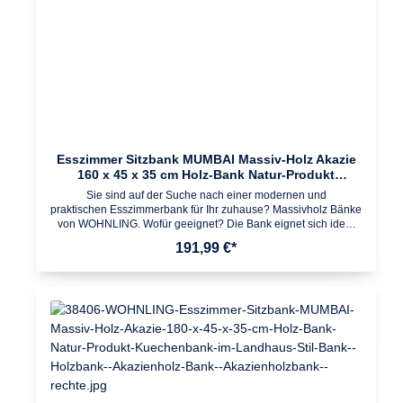
dank gut durchdachter Konstruktion
Esszimmer Sitzbank MUMBAI Massiv-Holz Akazie
160 x 45 x 35 cm Holz-Bank Natur-Produkt
Küchenbank im Landhaus-Stil
Sie sind auf der Suche nach einer modernen und
praktischen Esszimmerbank für Ihr zuhause? Massivholz Bänke
von WOHNLING. Wofür geeignet? Die Bank eignet sich ideal
als platzsparende Sitzmöglichkeit im Ess- und Küchenbereich.
191,99 €*
Passende Massivholz Esszimmer- und Küchentische
vorhanden. Pflegehinweise: Die Oberfläche mit einem lauwarm
angefeuchteten Baumwolltuch reinigen; Keine Scheuermittel,
scharfe Reinigungsmittel oder tropfnasse Tücher verwenden;
Keine weitere Behandlung der naturbelassenen Oberfläche
(Ölen, Wachsen) notwendig Design Moderne Sitzbank mit 4
stabilen Standbeinen aus massivem Holz Dank der Maserung
einzigartigAbmessungen Breite: 160 cm Tiefe: 35 cm Höhe:
45 cm Beine: 9 x 9 cm Maximale Belastbarkeit: 200
kgBesonderheiten Gefertigt in Handarbeit Jeder Artikel
ein Unikat Da es sich um Handarbeit und um ein Naturprodukt