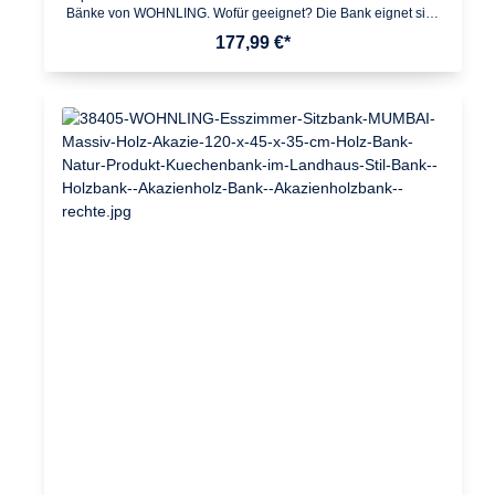
Bänke von WOHNLING. Wofür geeignet? Die Bank eignet sich
ideal als platzsparende Sitzmöglichkeit im Ess- und
177,99 €*
Küchenbereich. Passende Massivholz-Esszimmer- und
Küchentische vorhanden. Pflegehinweise: Die Oberfläche mit
einem lauwarm angefeuchteten Baumwolltuch reinigen. Keine
Scheuermittel, scharfen Reinigungsmittel oder tropfnassen
Tücher verwenden. Keine weitere Behandlung der
naturbelassenen Oberfläche (Ölen, Wachsen)
notwendig. Design Rustikaler Landhausstil Metallbeine geben
der Bank eine hohe Standsicherheit Maserung macht das
Produkt einzigartig Abgerundete EckenAbmessungen
Breite: 120 cm Höhe: 45 cm Tiefe: 40 cm Plattenstärke: 5
cmBesonderheiten Empfohlene max. Belastbarkeit: 150 kg
Gefertigt in liebevoller Handarbeit - jeder Artikel ein absolutes
Unikat Da es sich um Handarbeit und ein Naturprodukt handelt,
kann es zu Farbabweichungen oder Unebenheiten
kommenFarbe Sitzfläche: Holzfarben (Sheesham) Beine:
SchwarzMaterial Sitzfläche: Massivholz Sheesham Beine:
Edelstahl (pulverbeschichtet)Lieferumfang Eine
Esszimmerbank ohne DekorationMontage Lieferzustand:
Zerlegt und praktisch verpackt // leicht verständliche
Montageanleitung inklusive // einfacher und schneller Aufbau
dank gut durchdachter Konstruktion