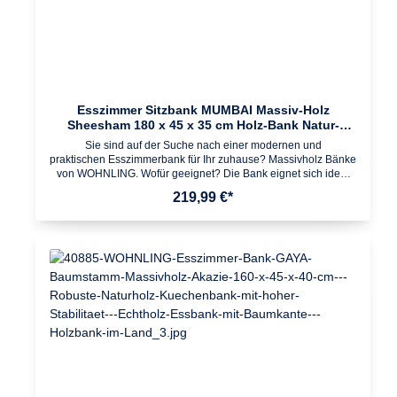
Konstruktion
Esszimmer Sitzbank MUMBAI Massiv-Holz
Sheesham 180 x 45 x 35 cm Holz-Bank Natur-
Produkt Küchenbank im Landhaus-Stil
Sie sind auf der Suche nach einer modernen und
praktischen Esszimmerbank für Ihr zuhause? Massivholz Bänke
von WOHNLING. Wofür geeignet? Die Bank eignet sich ideal
als platzsparende Sitzmöglichkeit im Ess- und Küchenbereich.
219,99 €*
Passende Massivholz Esszimmer- und Küchentische
vorhanden. Pflegehinweise: Die Oberfläche mit einem lauwarm
angefeuchteten Baumwolltuch reinigen; Keine Scheuermittel,
scharfe Reinigungsmittel oder tropfnasse Tücher verwenden;
Keine weitere Behandlung der naturbelassenen Oberfläche
(Ölen, Wachsen) notwendig Design Moderne Sitzbank mit 4
stabilen Standbeinen aus massivem Holz Dank der Maserung
einzigartigAbmessungen Breite: 180 cm Tiefe: 35 cm Höhe:
45 cm Beine: 8,5 x 8,5 cm Maximale Belastbarkeit: 250
kgBesonderheiten Gefertigt in Handarbeit Jeder Artikel
ein Unikat Da es sich um Handarbeit und um ein Naturprodukt
handelt kann es zu Farbabweichungen oder Unebenheiten
kommenFarbe SheeshamMaterial Massivholz
SheeshamLieferumfang 1 Bank Lieferung ohne