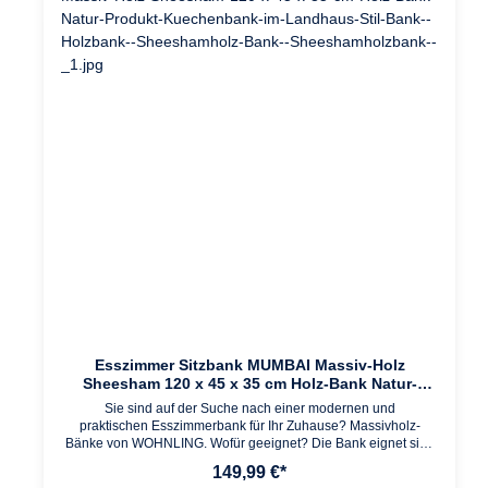
stabilen Standbeinen aus massivem Holz Dank der Maserung
einzigartigAbmessungen Breite: 180 cm Tiefe: 35 cm Höhe:
45 cm Beine: 8,5 x 8,5 cm Maximale Belastbarkeit: 250
kgBesonderheiten Gefertigt in Handarbeit Jeder Artikel
ein Unikat Da es sich um Handarbeit und um ein Naturprodukt
handelt kann es zu Farbabweichungen oder Unebenheiten
kommenFarbe AkazieMaterial Massivholz AkazieLieferumfang
1 Bank Lieferung ohne DekorationMontage Lieferzustand:
zerlegt und praktisch verpackt Leicht verständliche
Montageanleitung inklusive Einfacher und schneller Aufbau
dank gut durchdachter Konstruktion
Esszimmer Sitzbank MUMBAI Massiv-Holz
Sheesham 120 x 45 x 35 cm Holz-Bank Natur-
Produkt Küchenbank im Landhaus-Stil
Sie sind auf der Suche nach einer modernen und
praktischen Esszimmerbank für Ihr Zuhause? Massivholz-
Bänke von WOHNLING. Wofür geeignet? Die Bank eignet sich
ideal als platzsparende Sitzmöglichkeit im Ess- und
149,99 €*
Küchenbereich. Passende Massivholz-Esszimmer- und