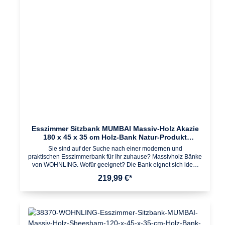
handelt kann es zu Farbabweichungen oder Unebenheiten
kommenFarbe AkazieMaterial Massivholz AkazieLieferumfang
1 Bank Lieferung ohne DekorationMontage Lieferzustand:
zerlegt und praktisch verpackt Leicht verständliche
Montageanleitung inklusive Einfacher und schneller Aufbau
dank gut durchdachter Konstruktion
Esszimmer Sitzbank MUMBAI Massiv-Holz Akazie
180 x 45 x 35 cm Holz-Bank Natur-Produkt
Küchenbank im Landhaus-Stil
Sie sind auf der Suche nach einer modernen und
praktischen Esszimmerbank für Ihr zuhause? Massivholz Bänke
von WOHNLING. Wofür geeignet? Die Bank eignet sich ideal
als platzsparende Sitzmöglichkeit im Ess- und Küchenbereich.
219,99 €*
Passende Massivholz Esszimmer- und Küchentische
vorhanden. Pflegehinweise: Die Oberfläche mit einem lauwarm
angefeuchteten Baumwolltuch reinigen; Keine Scheuermittel,
scharfe Reinigungsmittel oder tropfnasse Tücher verwenden;
Keine weitere Behandlung der naturbelassenen Oberfläche
(Ölen, Wachsen) notwendig Design Moderne Sitzbank mit 4