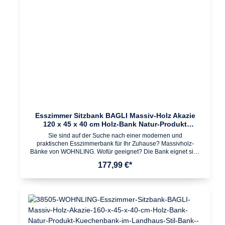
Lieferung ohne DekorationMontage Lieferzustand: zerlegt und
praktisch verpackt Leicht verständliche Montageanleitung
inklusive Einfacher und schneller Aufbau dank gut durchdachter
Konstruktion
Esszimmer Sitzbank BAGLI Massiv-Holz Akazie
120 x 45 x 40 cm Holz-Bank Natur-Produkt
Küchenbank im Landhaus-Stil
Sie sind auf der Suche nach einer modernen und
praktischen Esszimmerbank für Ihr Zuhause? Massivholz-
Bänke von WOHNLING. Wofür geeignet? Die Bank eignet sich
ideal als platzsparende Sitzmöglichkeit im Ess- und
177,99 €*
Küchenbereich. Passende Massivholz Esszimmer- und
Küchentische vorhanden. Pflegehinweise: Die Oberfläche mit
einem lauwarm angefeuchteten Baumwolltuch reinigen. Keine
Scheuermittel, scharfen Reinigungsmittel oder tropfnassen
Tücher verwenden. Keine weitere Behandlung der
naturbelassenen Oberfläche (Ölen, Wachsen)
notwendig. Design Rustikaler Landhausstil Metallbeine geben
der Esszimmerbank einen festen Halt Einzigartige Maserung