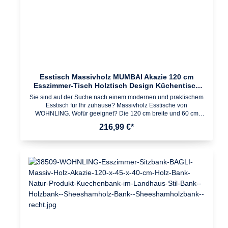
angefeuchteten Baumwolltuch reinigen. Keine Scheuermittel,
scharfen Reinigungsmittel oder tropfnassen Tücher verwenden.
Esstisch Massivholz MUMBAI Akazie 120 cm
Esszimmer-Tisch Holztisch Design Küchentisch
Landhaus-Stil dunkel-braun
Sie sind auf der Suche nach einem modernen und praktischem
Esstisch für Ihr zuhause? Massivholz Esstische von
WOHNLING. Wofür geeignet? Die 120 cm breite und 60 cm
tiefe Oberfläche bietet ausreichend Platz für gemeinsame
216,99 €*
Mahlzeiten und gemütliche Abende. Pflegehinweise: Die
Oberfläche mit einem lauwarm angefeuchteten Baumwolltuch
reinigen; Keine Scheuermittel, scharfe Reinigungsmittel oder
tropfnasse Tücher verwenden; Keine weitere Behandlung der
naturbelassenen Oberfläche (Ölen, Wachsen)
notwendig Design Moderner Esstisch mit 4 stabilen
Standbeinen Dank der Maserung einzigartigAbmessungen
Breite: 120 cm Tiefe: 60 cm Höhe: 76 cm Füße: 7,5 x 7,5 cm
Höhe Seitenblende: 6,5 cmBesonderheiten Gefertigt
in Handarbeit Jeder Artikel ein Unikat Da es sich um Handarbeit
und um ein Naturprodukt handelt kann es zu
Farbabweichungen oder Unebenheiten kommenFarbe
AkazieMaterial Massivholz AkazieLieferumfang 1 Esstisch