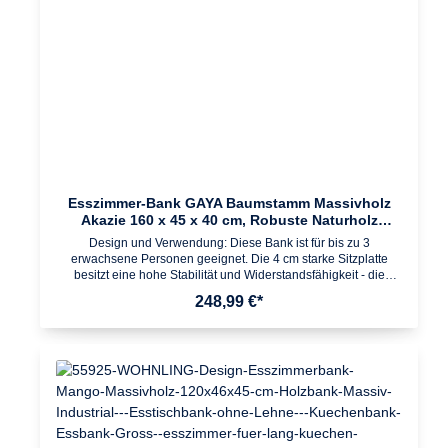
DekorationMontage Lieferzustand: zerlegt und praktisch
verpackt Leicht verständliche Montageanleitung inklusive
Einfacher und schneller Aufbau dank gut durchdachter
Konstruktion
Esszimmer-Bank GAYA Baumstamm Massivholz
Akazie 160 x 45 x 40 cm, Robuste Naturholz
Küchenbank mit hoher Stabilität, Echtholz
Design und Verwendung: Diese Bank ist für bis zu 3
Essbank mit Baumkante, Holzbank im Landhaus-
erwachsene Personen geeignet. Die 4 cm starke Sitzplatte
Stil
besitzt eine hohe Stabilität und Widerstandsfähigkeit - die
natürlichen Unebenheiten und die Wuchtigkeit zeichnen das
248,99 €*
Design der Bank aus. Design Holzbank in modernem
Landhausstil Einzigartige Maserung auf der Akazie-Sitzplatte
Rechteckige Form der Holzplatte mit unregelmäßigen Kanten
Robuste Metallfüße in Triangelform - schwarz
lackiertAbmessungen Breite: ca. 160 cm Höhe: ca. 45 cm Tiefe:
ca. 40 cm Sitzplattenstärke: ca. 4 cm Beinbreite: 7,5 cmFarbe
Tischplatte: Holzfarben (Akazie) Gestell:
SchwarzBesonderheiten Aus dem Baum herausgearbeitete
Platte - klares & natürliches Erscheinungsbild Tischplatte (4 cm)