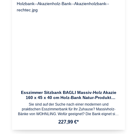
Abgerundete EckenAbmessungen Breite: 120 cm Höhe: 45 cm
Tiefe: 40 cm Plattenstärke: 5 cmBesonderheiten Empfohlene
max. Belastbarkeit: 150 kgGefertigt in liebevoller Handarbeit -
jeder Artikel ein absolutes Unikat Da es sich um Handarbeit und
um ein Naturprodukt handelt kann es zu Farbabweichungen
oder Unebenheiten kommenFarbe Sitzfläche: Holzfarben
(Akazie) Beine: SchwarzMaterial Sitzfläche: Massivholz Akazie
Beine: Edelstahl (pulverbeschichtet)Lieferumfang Eine
Küchenbank ohne DekorationMontage Lieferzustand: Zerlegt
und praktisch verpackt // leicht verständliche Montageanleitung
inklusive // einfacher und schneller Aufbau dank gut
durchdachter Konstruktion
Esszimmer Sitzbank BAGLI Massiv-Holz Akazie
160 x 45 x 40 cm Holz-Bank Natur-Produkt
Küchenbank im Landhaus-Stil
Sie sind auf der Suche nach einer modernen und
praktischen Esszimmerbank für Ihr Zuhause? Massivholz-
Bänke von WOHNLING. Wofür geeignet? Die Bank eignet sich
ideal als platzsparende Sitzmöglichkeit im Ess- und
227,99 €*
Küchenbereich. Passende Massivholz-Esszimmer- und
Küchentische vorhanden. Pflegehinweise: Die Oberfläche mit
einem lauwarm angefeuchteten Baumwolltuch reinigen. Keine