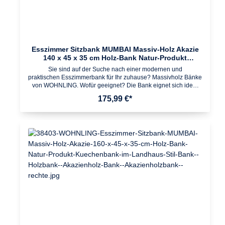
Esszimmer Sitzbank MUMBAI Massiv-Holz Akazie
140 x 45 x 35 cm Holz-Bank Natur-Produkt
Küchenbank im Landhaus-Stil
Sie sind auf der Suche nach einer modernen und
praktischen Esszimmerbank für Ihr zuhause? Massivholz Bänke
von WOHNLING. Wofür geeignet? Die Bank eignet sich ideal
als platzsparende Sitzmöglichkeit im Ess- und Küchenbereich.
175,99 €*
Passende Massivholz Esszimmer- und Küchentische
vorhanden. Pflegehinweise: Die Oberfläche mit einem lauwarm
angefeuchteten Baumwolltuch reinigen; Keine Scheuermittel,
scharfe Reinigungsmittel oder tropfnasse Tücher verwenden;
Keine weitere Behandlung der naturbelassenen Oberfläche
(Ölen, Wachsen) notwendig Design Moderne Sitzbank mit 4
stabilen Standbeinen aus massivem Holz Dank der Maserung
einzigartigAbmessungen Breite: 140 cm Tiefe: 35 cm Höhe:
45 cm Beine: 8,5 x 8,5 cm Maximale Belastbarkeit: 150
kgBesonderheiten Gefertigt in Handarbeit Jeder Artikel
ein Unikat Da es sich um Handarbeit und um ein Naturprodukt
handelt kann es zu Farbabweichungen oder Unebenheiten
kommenFarbe AkazieMaterial Massivholz AkazieLieferumfang
1 Bank Lieferung ohne DekorationMontage Lieferzustand:
zerlegt und praktisch verpackt Leicht verständliche
Montageanleitung inklusive Einfacher und schneller Aufbau