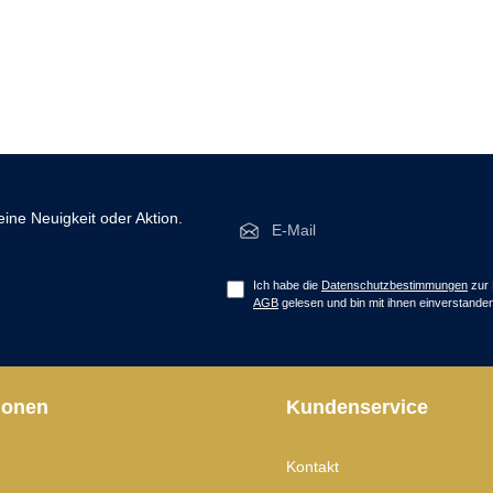
E-Mail-Adresse*
ine Neuigkeit oder Aktion.
Ich habe die
Datenschutzbestimmungen
zur 
AGB
gelesen und bin mit ihnen einverstanden
ionen
Kundenservice
Kontakt