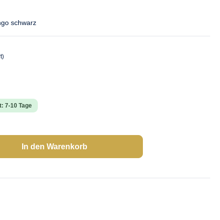
ngo schwarz
t)
t: 7-10 Tage
In den Warenkorb