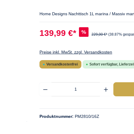
Home Designs Nachttisch 1L marina / Massiv ma
139,99 €*
%
229,00 €*
(38.87% gespar
Preise inkl. MwSt. zzgl. Versandkosten
Versandkostenfrei
Sofort verfügbar, Lieferzei
Produktnummer:
PM2810/16Z